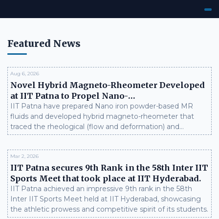
Featured News
Aug 6, 2026
Novel Hybrid Magneto-Rheometer Developed
at IIT Patna to Propel Nano-
Magnetorheological Fluid Research
IIT Patna have prepared Nano iron powder-based MR
fluids and developed hybrid magneto-rheometer that
traced the rheological (flow and deformation) and
tribological behavior (friction and wear) of MR fluid in the
non-conventional compression and shear mode both in
the presence and absence of a magnetic field through
Mar 2, 2026
IIT Patna secures 9th Rank in the 58th Inter IIT
the custom designed rheometer.
Sports Meet that took place at IIT Hyderabad.
IIT Patna achieved an impressive 9th rank in the 58th
Inter IIT Sports Meet held at IIT Hyderabad, showcasing
the athletic prowess and competitive spirit of its students.