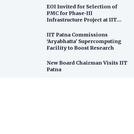
EOI Invited for Selection of
PMC for Phase-III
Infrastructure Project at IIT
Patna
IIT Patna Commissions
‘Aryabhatta’ Supercomputing
Facility to Boost Research
New Board Chairman Visits IIT
Patna
IIT Patna Records Significant
Placement Hike in 2026
Vacancies