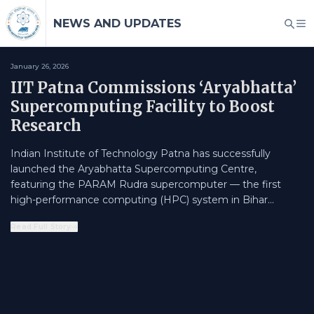
NEWS AND UPDATES
January 26, 2026
IIT Patna Commissions ‘Aryabhatta’
Supercomputing Facility to Boost
Research
Indian Institute of Technology Patna has successfully
launched the Aryabhatta Supercomputing Centre,
featuring the PARAM Rudra supercomputer — the first
high-performance computing (HPC) system in Bihar
commissioned under the National Supercomputing Mission
Read Full Story
(NSM). Officially inaugurated in late December 2025, the
facility offers cutting-edge computational power of over
800 teraflops and serves researchers, faculty, and students
across multiple departments. This milestone enables
advanced research in areas such as artificial intelligence,
data science, molecular electronics, fluid mechanics,